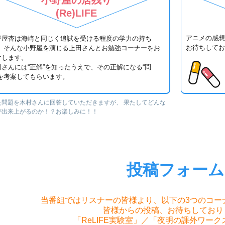
小野屋の居残り
(Re)LIFE
アニメの感想
野屋杏は海崎と同じく追試を受ける程度の学力の持ち
お待ちしてお
。 そんな小野屋を演じる上田さんとお勉強コーナーをお
けします。
田さんには“正解”を知ったうえで、その正解になる“問
”を考案してもらいます。
た問題を木村さんに回答していただきますが、 果たしてどんな
が出来上がるのか！？お楽しみに！！
投稿フォーム
当番組ではリスナーの皆様より、以下の3つのコー
皆様からの投稿、お待ちしており
「ReLIFE実験室」／「夜明の課外ワー