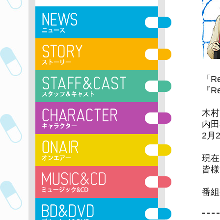
「R
『R
木村
内田
2月
現在
皆様
番組