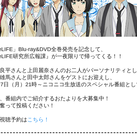
eLIFE」Blu-ray&DVD全巻発売を記念して、
eLIFE研究所広報課』が一夜限りで帰ってくる！！
良平さんと上田麗奈さんのお二人がパーソナリティと
雄馬さんと田中太郎さんをゲストにお迎えし、
27日（月）21時～ニコニコ生放送のスペシャル番組と
、番組内でご紹介するおたよりを大募集中！
奮って投稿ください！
視聴予約は
こちら！