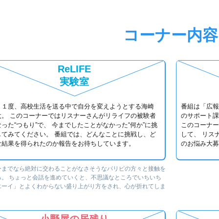
コーナー内容
ReLIFE
実験室
う１度、高校生活を送る中で自分を変えようとする海崎
番組は「広報
太。 このコーナーではリスナーさんがリライフの被験者
のサポート課
った“つもり”で、 今までしたことがなかった“何か”に挑
このコーナー
してみてください。 番組では、どんなことに挑戦し、ど
して、 リス
な結果を得られたのか報告をお待ちしています。
のお悩み大募
今までなら絶対に交わることがなさそうなパリピの方々と接触を
る。 ちょっと会話を進めていくと、不思議なところでいちいち
エーイ」とよくわからない盛り上がり方をされ、心が折れてしま
。