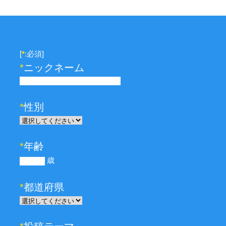
[
*
:必須]
*
ニックネーム
*
性別
*
年齢
歳
*
都道府県