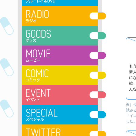
も
新
にな
戦
ん
例）
試み
「イ
った