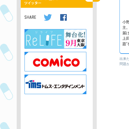
小
主
届
上
題
出来
問題